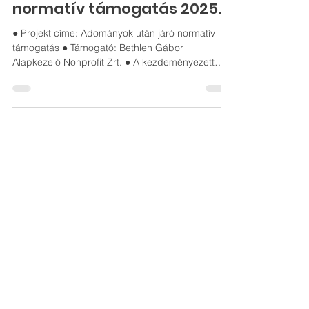
Adományok után járó
normatív támogatás 2025.
● Projekt címe: Adományok után járó normatív
támogatás ● Támogató: Bethlen Gábor
Alapkezelő Nonprofit Zrt. ● A kezdeményezett
neve: Utolérlek Alapítvány a Koraszülött és Eltérő
Fejlődésű Gyermekekért ● Pályázati azonosító:
NEAN-KP-1-2025/5-000165 ● Elnyert támogatás
összege: 42 000 Ft ● A projekt megvalósulási
futamideje: 2025.04.01. – 2026.03.31. A
megvalósítandó projektünk célja Alapítványunk
működésének segítése, mely lehetővé teszi