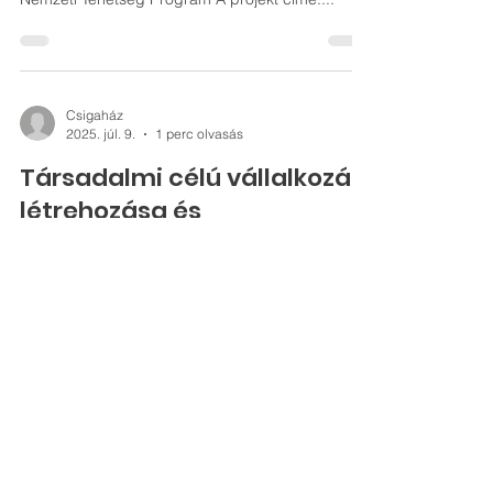
Csigaházban
„Tehetségközelben” – komplex tehetséggondozó
programok támogatása – NTP-TEHETSEG-23
Nemzeti Tehetség Program A projekt címe:...
Csigaház
2025. júl. 9.
1 perc olvasás
Társadalmi célú vállalkozás
létrehozása és
működtetése a Kisvárdai
Korai Fejlesztő Nonprofit
Kft-nél
· Pályázati azonosító: GINOP-5.1.3-16-2017-
00167 · Projekt címe: Társadalmi célú vállalkozás