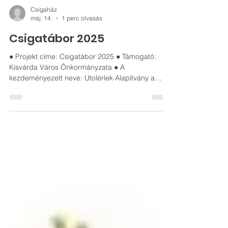
Csigaház
máj. 14.
1 perc olvasás
Csigatábor 2025
● Projekt címe: Csigatábor 2025 ● Támogató:
Kisvárda Város Önkormányzata ● A
kezdeményezett neve: Utolérlek Alapítvány a
Koraszülött és Eltérő Fejlődésű Gyermekekért ●
Pályázati azonosító: 1/761-2/2025 ● Elnyert
támogatás összege: 150 000 Ft ● A projekt
megvalósulási napja: 2025.06.16. A Csigaház
EGYMI 2024.06.10-től 2023.06.17-ig intenzív
élményterápiás hetet tartott az intézmény által
ellátott gyermekek és családjaik részére a Csigah