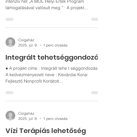
Fejlesztő Nonprofit Korlátolt
Felelősségű Társaság
Helyi Érték Program 2019 - Csigaház családi
intenzív hét „A MOL Helyi Érték Program
támogatásával valósult meg.” · A projekt...
Csigaház
2025. júl. 9.
1 perc olvasás
Integrált tehetséggondozás
● A projekt címe : Integrált tehe t séggondozás ●
A kedvezményezett neve : Kisvárdai Korai
Fejlesztő Nonprofit Korlátolt...