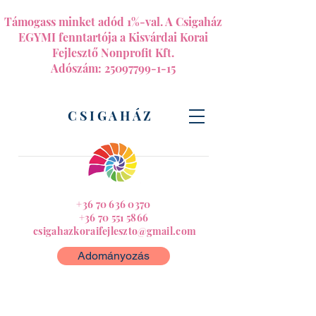
Támogass minket adód 1%-val. A Csigaház
EGYMI fenntartója a Kisvárdai Korai
Fejlesztő Nonprofit Kft.
Adószám:
25097799-1-15
CSIGAHÁZ
+36 70 636 0370
+36 70 551 5866
csigahazkoraifejleszto@gmail.com
Adományozás