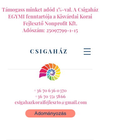
Támogass minket adód 1%-val. A Csigaház
EGYMI fenntartója a Kisvárdai Korai
Fejlesztő Nonprofit Kft.
Adószám:
25097799-1-15
CSIGAHÁZ
+36 70 636 0370
+36 70 551 5866
csigahazkoraifejleszto@gmail.com
Adományozás