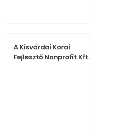
A Kisvárdai Korai
Fejlesztő Nonprofit Kft
kisgyermekes
családokat fejlesztő és
támogató programja