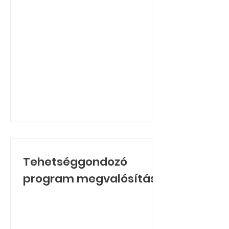
Tehetséggondozó
program megvalósítása
a Csigaházban