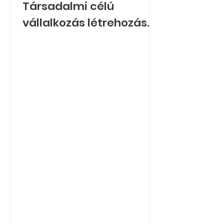
Társadalmi célú
vállalkozás létrehozása
és működtetése a
Kisvárdai Korai Fejlesztő
Nonprofit Kft-nél