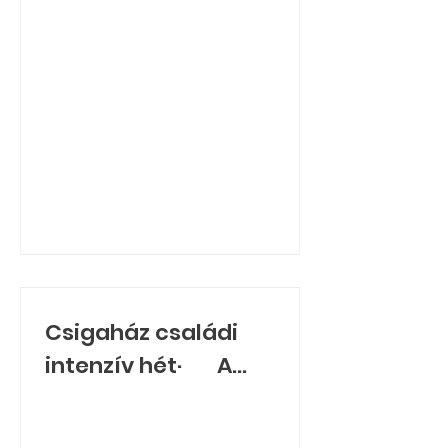
Csigaház családi
intenzív hét· A
kedvezményezett
neve: Kisvárdai Korai