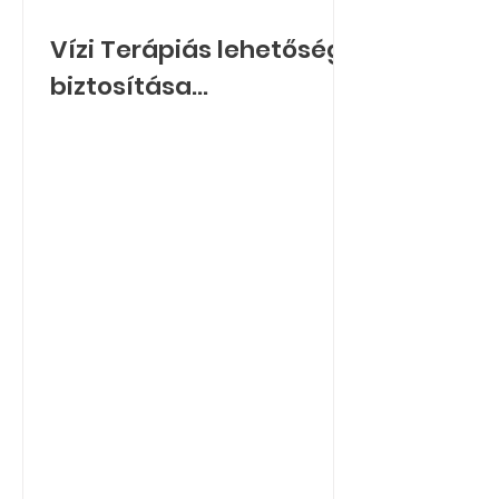
Vízi Terápiás lehetőség
biztosítása
fogyatékossággal élő
gyermekek részére 2025.