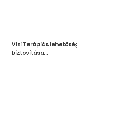
Vízi Terápiás lehetőség
biztosítása
fogyatékossággal élő
gyermekek részére