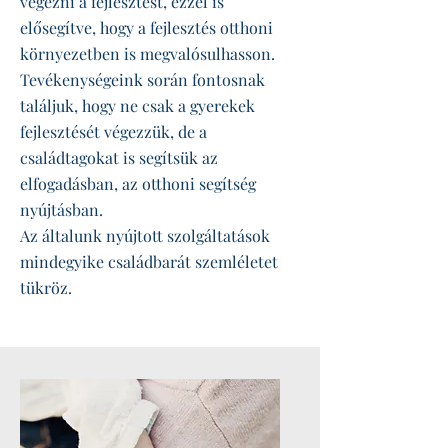
végezni a fejlesztést, ezzel is
elősegítve, hogy a fejlesztés otthoni
környezetben is megvalósulhasson.
Tevékenységeink során fontosnak
találjuk, hogy ne csak a gyerekek
fejlesztését végezzük, de a
családtagokat is segítsük az
elfogadásban, az otthoni segítség
nyújtásban.
Az általunk nyújtott szolgáltatások
mindegyike családbarát szemléletet
tükröz.