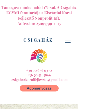
Támogass minket adód 1%-val. A Csigaház
EGYMI fenntartója a Kisvárdai Korai
Fejlesztő Nonprofit Kft.
Adószám:
25097799-1-15
CSIGAHÁZ
+36 70 636 0370
+36 70 551 5866
csigahazkoraifejleszto@gmail.com
Adományozás