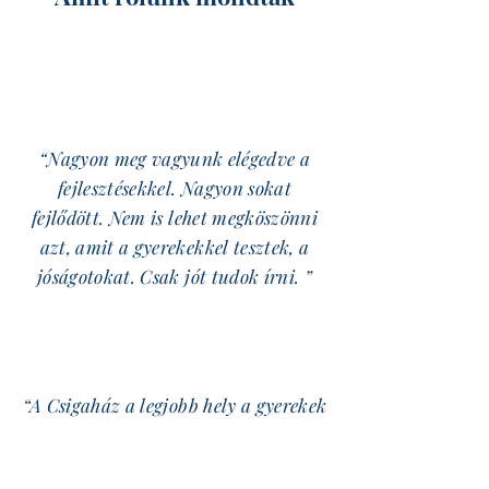
“Nagyon meg vagyunk elégedve a
fejlesztésekkel. Nagyon sokat
fejlődött. Nem is lehet megköszönni
azt, amit a gyerekekkel tesztek, a
jóságotokat. Csak jót tudok írni. ”
“A Csigaház a legjobb hely a gyerekek
számára. A gyógypedagógusok is a
legjobbak, mindent megtesznek a