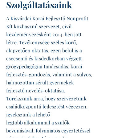
Szolgáltatásaink
A Kisvárdai Korai Fejlesztő Nonprofit
Kft közhasznú szervezet, civil
kezdeményezésként 2014-ben jött
létre. Tevékenysége széles körű,
alapvetően oktatás, ezen belül is a
csecsemő és kisdedkorban végzett
gyógypedagógiai tanácsadás, korai
fejlesztés-gondozás, valamint a súlyos,
halmozottan sérült gyermekek
fejlesztő nevelés-oktatása.
Törekszünk arra, hogy szervezetünk
családközpontú fejlesztést végezzen,
igyekszünk a lehető
legtöbb alkalommal a szülők
bevonásával, folyamatos egyeztetéssel