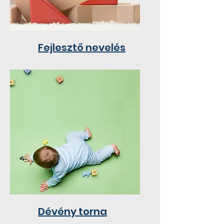
Fejlesztő nevelés
Dévény torna