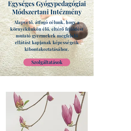
Egységes Gyógypedagógiai
Módszertani Intézmény
Alapvető, átfogó célunk, hogy a
környékünkön élő, eltérő fejlődést
mutató gyermekek megfelelő
ellátást kapjanak képességeik
kibontakoztatásához.
Szolgáltatások